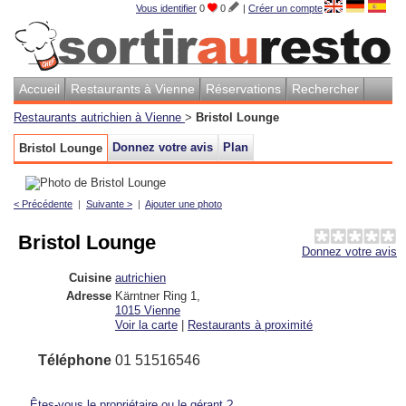
Vous identifier
0
0
|
Créer un compte
Accueil
Restaurants à Vienne
Réservations
Rechercher
Restaurants autrichien à Vienne
>
Bristol Lounge
Donnez votre avis
Plan
Bristol Lounge
< Précédente
|
Suivante >
|
Ajouter une photo
Bristol Lounge
Donnez votre avis
Cuisine
autrichien
Adresse
Kärntner Ring 1
,
1015
Vienne
Voir la carte
|
Restaurants à proximité
Téléphone
01 51516546
Êtes-vous le propriétaire ou le gérant ?