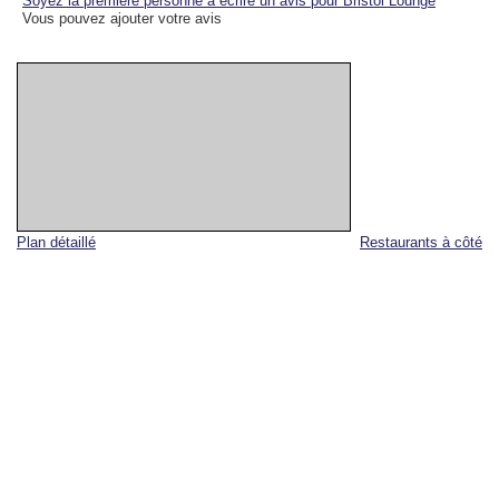
Soyez la première personne à écrire un avis pour Bristol Lounge
Vous pouvez ajouter votre avis
Plan détaillé
Restaurants à côté