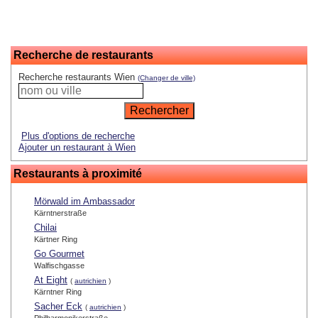
Recherche de restaurants
Recherche restaurants Wien
(Changer de ville)
Plus d'options de recherche
Ajouter un restaurant à Wien
Restaurants à proximité
Mörwald im Ambassador
Kärntnerstraße
Chilai
Kärtner Ring
Go Gourmet
Walfischgasse
At Eight
(
autrichien
)
Kärntner Ring
Sacher Eck
(
autrichien
)