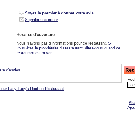
Soyez le premier à donner votre avis
Signaler une erreur
Horaires d'ouverture
Nous n'avons pas d'informations pour ce restaurant.
Si
vous êtes le propriétaire du restaurant, dites-nous quand ce
restaurant est ouvert.
Rec
iste d'envies
Rec
 pour Lady Lucy's Rooftop Restaurant
Plu
Ajou