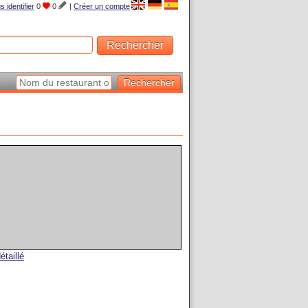
s identifier
0
0
|
Créer un compte
étaillé