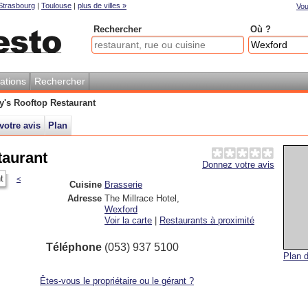
Strasbourg
|
Toulouse
|
plus de villes »
Vou
Rechercher
Où ?
ations
Rechercher
y's Rooftop Restaurant
votre avis
Plan
taurant
Donnez votre avis
<
Cuisine
Brasserie
Adresse
The Millrace Hotel
,
Wexford
Voir la carte
|
Restaurants à proximité
Téléphone
(053) 937 5100
Plan d
Êtes-vous le propriétaire ou le gérant ?