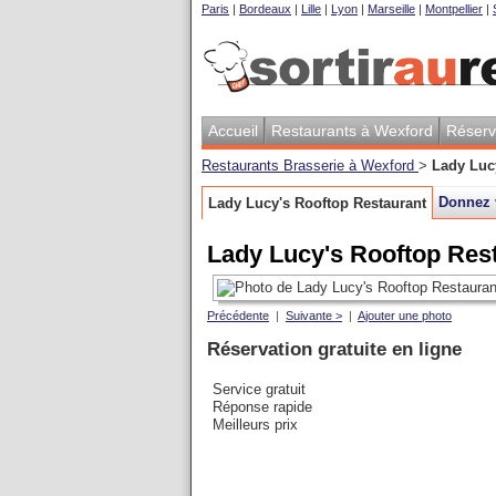
Paris
|
Bordeaux
|
Lille
|
Lyon
|
Marseille
|
Montpellier
|
Accueil
Restaurants à Wexford
Réserv
Restaurants Brasserie à Wexford
>
Lady Luc
Donnez 
Lady Lucy's Rooftop Restaurant
Lady Lucy's Rooftop Res
Précédente
|
Suivante >
|
Ajouter une photo
Réservation gratuite en ligne
Service gratuit
Réponse rapide
Meilleurs prix