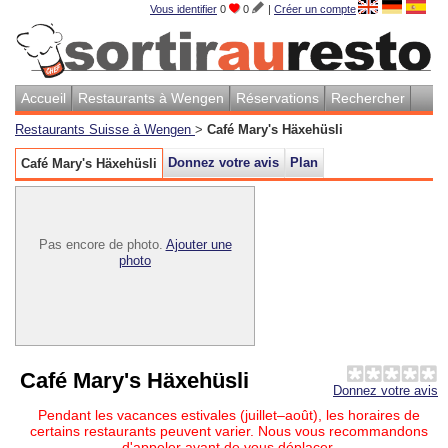
Vous identifier
0
0
|
Créer un compte
Accueil
Restaurants à Wengen
Réservations
Rechercher
Restaurants Suisse à Wengen
>
Café Mary's Häxehüsli
Donnez votre avis
Plan
Café Mary's Häxehüsli
Pas encore de photo.
Ajouter une
photo
Café Mary's Häxehüsli
Donnez votre avis
Pendant les vacances estivales (juillet–août), les horaires de
certains restaurants peuvent varier. Nous vous recommandons
d'appeler avant de vous déplacer.