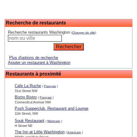
Recherche de restaurants
Recherche restaurants Washington
(Changer de ville)
Plus d'options de recherche
Ajouter un restaurant à Washington
Restaurants à proximité
Cafe La Ruche
(
Français
)
31st Street NW
Bistro Bistro
(
Français
)
Connecticut Avenue NW
Posh Supperclub, Restaurant and Lounge
11th Street, NW
Souk Restaurant
(
Marocain
)
H Street NE
The Inn at Little Washington
(
Americain
)