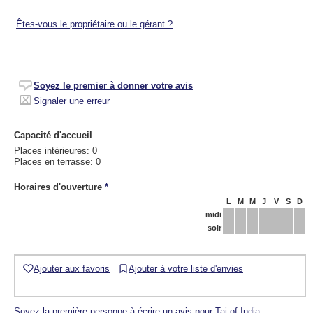
Êtes-vous le propriétaire ou le gérant ?
Soyez le premier à donner votre avis
Signaler une erreur
Capacité d'accueil
Places intérieures: 0
Places en terrasse: 0
Horaires d'ouverture
*
L
M
M
J
V
S
D
midi
soir
Ajouter aux favoris
Ajouter à votre liste d'envies
Soyez la première personne à écrire un avis pour Taj of India