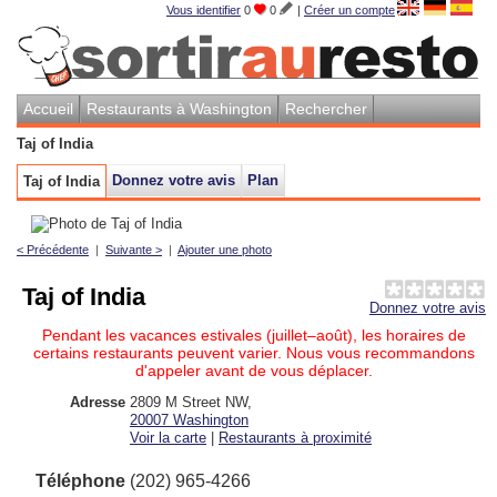
Vous identifier
0
0
|
Créer un compte
Accueil
Restaurants à Washington
Rechercher
Taj of India
Donnez votre avis
Plan
Taj of India
< Précédente
|
Suivante >
|
Ajouter une photo
Taj of India
Donnez votre avis
Pendant les vacances estivales (juillet–août), les horaires de
certains restaurants peuvent varier. Nous vous recommandons
d'appeler avant de vous déplacer.
Adresse
2809 M Street NW
,
20007
Washington
Voir la carte
|
Restaurants à proximité
Téléphone
(202) 965-4266