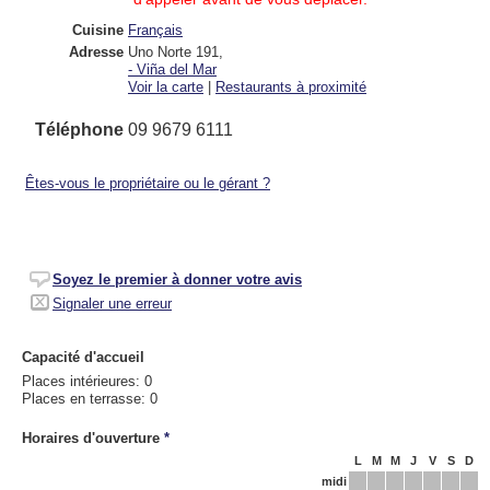
Cuisine
Français
Adresse
Uno Norte 191
,
-
Viña del Mar
Voir la carte
|
Restaurants à proximité
Téléphone
09 9679 6111
Êtes-vous le propriétaire ou le gérant ?
Soyez le premier à donner votre avis
Signaler une erreur
Capacité d'accueil
Places intérieures: 0
Places en terrasse: 0
Horaires d'ouverture
*
L
M
M
J
V
S
D
midi