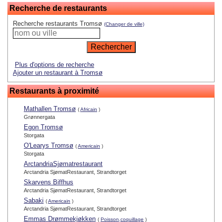
Recherche de restaurants
Recherche restaurants Tromsø
(Changer de ville)
Plus d'options de recherche
Ajouter un restaurant à Tromsø
Restaurants à proximité
Mathallen Tromsø
(
Africain
)
Grønnergata
Egon Tromsø
Storgata
O'Learys Tromsø
(
Americain
)
Storgata
ArctandriaSjømatrestaurant
Arctandria SjømatRestaurant, Strandtorget
Skarvens Biffhus
Arctandria SjømatRestaurant, Strandtorget
Sabaki
(
Americain
)
Arctandria SjømatRestaurant, Strandtorget
Emmas Drømmekjøkken
(
Poisson,coquillage
)