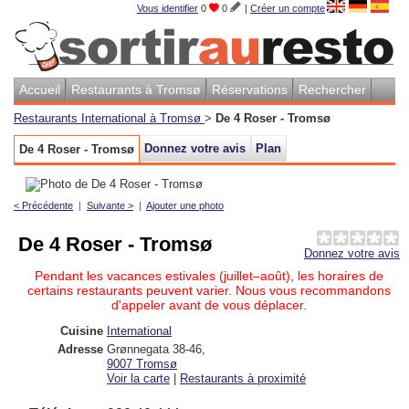
Vous identifier
0
0
|
Créer un compte
Accueil
Restaurants à Tromsø
Réservations
Rechercher
Restaurants International à Tromsø
>
De 4 Roser - Tromsø
Donnez votre avis
Plan
De 4 Roser - Tromsø
< Précédente
|
Suivante >
|
Ajouter une photo
De 4 Roser - Tromsø
Donnez votre avis
Pendant les vacances estivales (juillet–août), les horaires de
certains restaurants peuvent varier. Nous vous recommandons
d'appeler avant de vous déplacer.
Cuisine
International
Adresse
Grønnegata 38-46
,
9007
Tromsø
Voir la carte
|
Restaurants à proximité