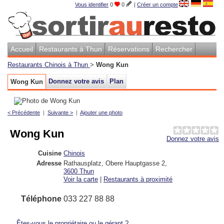
Vous identifier
0
0
|
Créer un compte
Accueil
Restaurants à Thun
Réservations
Rechercher
Restaurants Chinois à Thun
>
Wong Kun
Donnez votre avis
Plan
Wong Kun
< Précédente
|
Suivante >
|
Ajouter une photo
Wong Kun
Donnez votre avis
Cuisine
Chinois
Adresse
Rathausplatz, Obere Hauptgasse 2
,
3600
Thun
Voir la carte
|
Restaurants à proximité
Téléphone
033 227 88 88
Êtes-vous le propriétaire ou le gérant ?