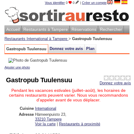
Vous identifier
0
0
|
Créer un compte
Accueil
Restaurants à Tampere
Réservations
Rechercher
Restaurants International à Tampere
>
Gastropub Tuulensuu
Donnez votre avis
Plan
Gastropub Tuulensuu
Ajouter une photo
Gastropub Tuulensuu
Donnez votre avis
Pendant les vacances estivales (juillet–août), les horaires de
certains restaurants peuvent varier. Nous vous recommandons
d'appeler avant de vous déplacer.
Cuisine
International
Adresse
Hämeenpuisto 23
,
33210
Tampere
Voir la carte
|
Restaurants à proximité