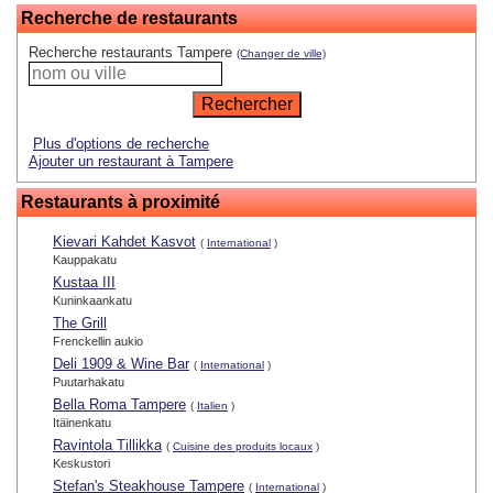
Recherche de restaurants
Recherche restaurants Tampere
(Changer de ville)
Plus d'options de recherche
Ajouter un restaurant à Tampere
Restaurants à proximité
Kievari Kahdet Kasvot
(
International
)
Kauppakatu
Kustaa III
Kuninkaankatu
The Grill
Frenckellin aukio
Deli 1909 & Wine Bar
(
International
)
Puutarhakatu
Bella Roma Tampere
(
Italien
)
Itäinenkatu
Ravintola Tillikka
(
Cuisine des produits locaux
)
Keskustori
Stefan's Steakhouse Tampere
(
International
)