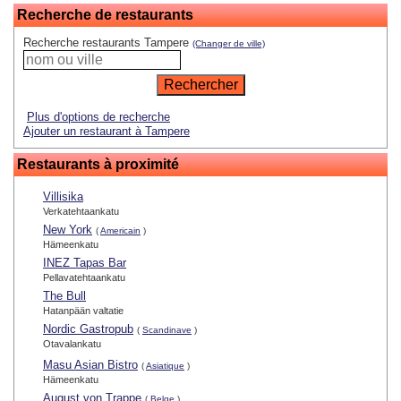
Recherche de restaurants
Recherche restaurants Tampere
(Changer de ville)
Plus d'options de recherche
Ajouter un restaurant à Tampere
Restaurants à proximité
Villisika
Verkatehtaankatu
New York
(
Americain
)
Hämeenkatu
INEZ Tapas Bar
Pellavatehtaankatu
The Bull
Hatanpään valtatie
Nordic Gastropub
(
Scandinave
)
Otavalankatu
Masu Asian Bistro
(
Asiatique
)
Hämeenkatu
August von Trappe
(
Belge
)