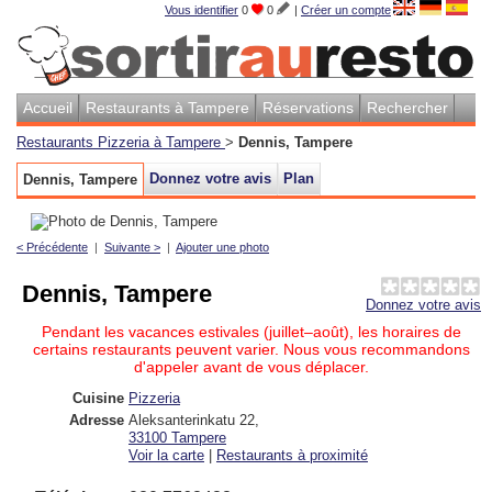
Vous identifier
0
0
|
Créer un compte
Accueil
Restaurants à Tampere
Réservations
Rechercher
Restaurants Pizzeria à Tampere
>
Dennis, Tampere
Donnez votre avis
Plan
Dennis, Tampere
< Précédente
|
Suivante >
|
Ajouter une photo
Dennis, Tampere
Donnez votre avis
Pendant les vacances estivales (juillet–août), les horaires de
certains restaurants peuvent varier. Nous vous recommandons
d'appeler avant de vous déplacer.
Cuisine
Pizzeria
Adresse
Aleksanterinkatu 22
,
33100
Tampere
Voir la carte
|
Restaurants à proximité