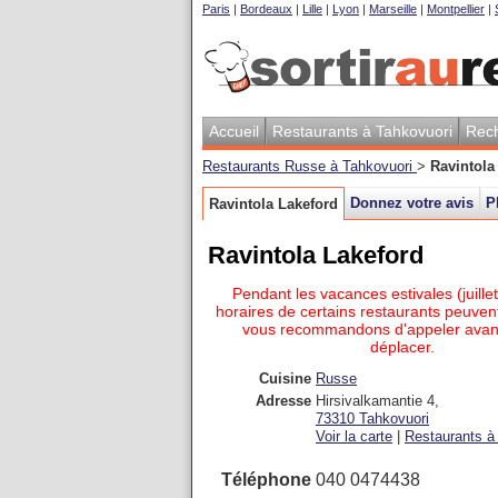
Paris
|
Bordeaux
|
Lille
|
Lyon
|
Marseille
|
Montpellier
|
Accueil
Restaurants à Tahkovuori
Rec
Restaurants Russe à Tahkovuori
>
Ravintola
Donnez votre avis
P
Ravintola Lakeford
Ravintola Lakeford
Pendant les vacances estivales (juillet
horaires de certains restaurants peuvent
vous recommandons d'appeler avan
déplacer.
Cuisine
Russe
Adresse
Hirsivalkamantie 4
,
73310
Tahkovuori
Voir la carte
|
Restaurants à 
Téléphone
040 0474438