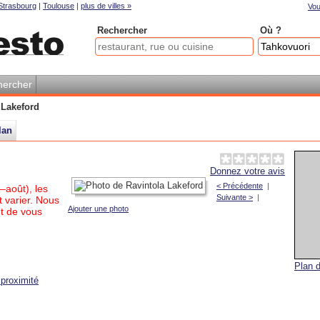
Strasbourg
|
Toulouse
|
plus de villes »
Vou
Rechercher
Où ?
hercher
 Lakeford
lan
Donnez votre avis
< Précédente
|
–août), les
Suivante >
|
 varier. Nous
Ajouter une photo
t de vous
Plan d
proximité