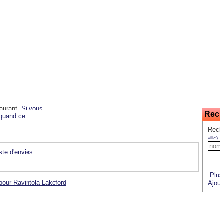
taurant.
Si vous
Rec
 quand ce
Rec
ville)
iste d'envies
Plu
pour Ravintola Lakeford
Ajou