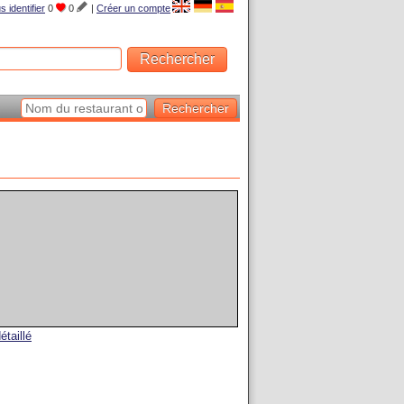
s identifier
0
0
|
Créer un compte
étaillé