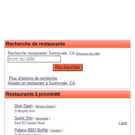
Recherche de restaurants
Recherche restaurants Sunnyvale, CA
(Changer de ville)
Plus d'options de recherche
Ajouter un restaurant à Sunnyvale, CA
Restaurants à proximité
Dish Dash
(
Moyen-Orient
)
S Murphy Ave
Sushi Sho
(
Japonais
)
East El Camino Real
1 avis
Palace BBQ Buffet
(
Coréen
)