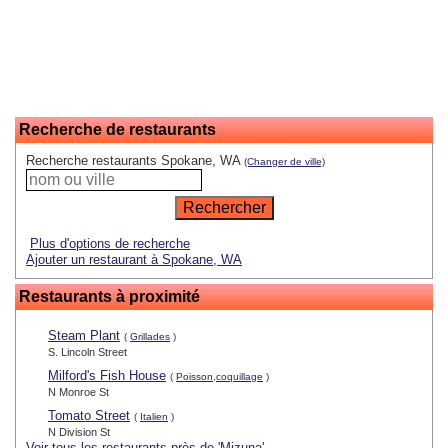
Recherche de restaurants
Recherche restaurants Spokane, WA
(Changer de ville)
Plus d'options de recherche
Ajouter un restaurant à Spokane, WA
Restaurants à proximité
Steam Plant
(
Grillades
)
S. Lincoln Street
Milford's Fish House
(
Poisson,coquillage
)
N Monroe St
Tomato Street
(
Italien
)
N Division St
Voir tous les restaurants près de 'Mizuna'