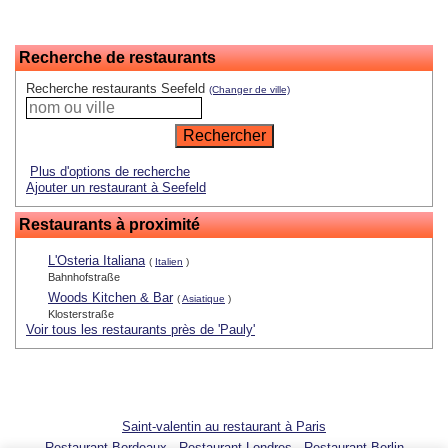
Recherche de restaurants
Recherche restaurants Seefeld
(Changer de ville)
Plus d'options de recherche
Ajouter un restaurant à Seefeld
Restaurants à proximité
L'Osteria Italiana
(
Italien
)
Bahnhofstraße
Woods Kitchen & Bar
(
Asiatique
)
Klosterstraße
Voir tous les restaurants près de 'Pauly'
Saint-valentin au restaurant à Paris
Restaurant Bordeaux
-
Restaurant Londres
-
Restaurant Berlin