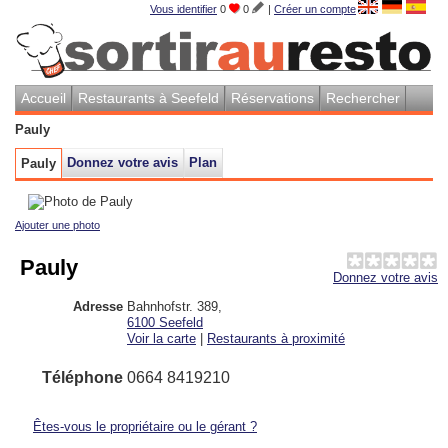
Vous identifier
0
0
|
Créer un compte
Accueil
Restaurants à Seefeld
Réservations
Rechercher
Pauly
Donnez votre avis
Plan
Pauly
Ajouter une photo
Pauly
Donnez votre avis
Adresse
Bahnhofstr. 389
,
6100
Seefeld
Voir la carte
|
Restaurants à proximité
Téléphone
0664 8419210
Êtes-vous le propriétaire ou le gérant ?