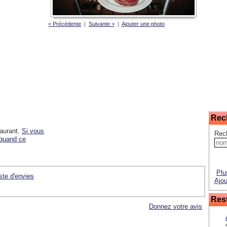
< Précédente
|
Suivante >
|
Ajouter une photo
Rec
taurant.
Si vous
Rech
 quand ce
Plu
iste d'envies
Ajou
Rest
Donnez votre avis