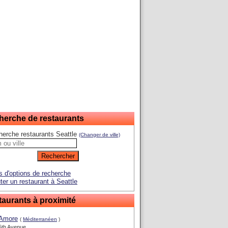
herche de restaurants
erche restaurants Seattle
(Changer de ville)
s d'options de recherche
ter un restaurant à Seattle
aurants à proximité
Amore
(
Méditerranéen
)
5th Avenue