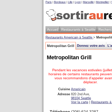
Paris
|
Bordeaux
|
Lille
|
Lyon
|
Marseille
|
Montpellier
|
Accueil
Restaurants à Seattle
Recherc
Restaurants Americain à Seattle
>
Metropolit
Donnez votre avis
L'a
Metropolitan Grill
Metropolitan Grill
Pendant les vacances estivales (juillet
horaires de certains restaurants peuvent
vous recommandons d'appeler avan
déplacer.
Cuisine
Americain
Adresse
820 2nd Ave
,
98104
Seattle
Voir la carte
|
Restaurants à 
Téléphone
(206) 624-3287