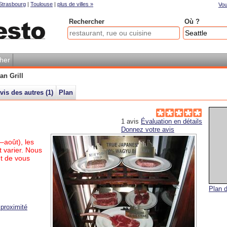
Strasbourg
|
Toulouse
|
plus de villes »
Vou
Rechercher
Où ?
her
an Grill
vis des autres (
1
)
Plan
1
avis
Évaluation en détails
Donnez votre avis
–août), les
 varier. Nous
t de vous
Plan d
proximité