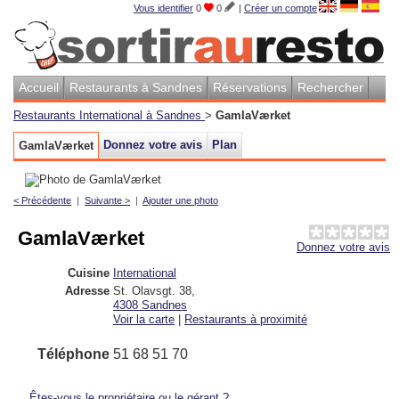
Vous identifier
0
0
|
Créer un compte
Accueil
Restaurants à Sandnes
Réservations
Rechercher
Restaurants International à Sandnes
>
GamlaVærket
Donnez votre avis
Plan
GamlaVærket
< Précédente
|
Suivante >
|
Ajouter une photo
GamlaVærket
Donnez votre avis
Cuisine
International
Adresse
St. Olavsgt. 38
,
4308
Sandnes
Voir la carte
|
Restaurants à proximité
Téléphone
51 68 51 70
Êtes-vous le propriétaire ou le gérant ?