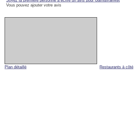
Soyez la première personne à écrire un avis pour GamlaVærket
Vous pouvez ajouter votre avis
Plan détaillé
Restaurants à côté