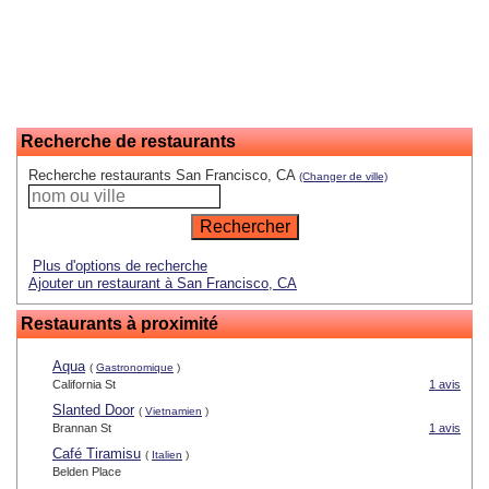
Recherche de restaurants
Recherche restaurants San Francisco, CA
(Changer de ville)
Plus d'options de recherche
Ajouter un restaurant à San Francisco, CA
Restaurants à proximité
Aqua
(
Gastronomique
)
California St
1 avis
Slanted Door
(
Vietnamien
)
Brannan St
1 avis
Café Tiramisu
(
Italien
)
Belden Place