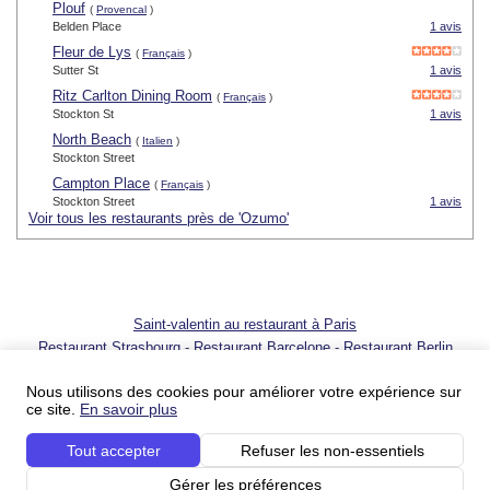
Plouf
(
Provencal
)
Belden Place
1 avis
Fleur de Lys
(
Français
)
Sutter St
1 avis
Ritz Carlton Dining Room
(
Français
)
Stockton St
1 avis
North Beach
(
Italien
)
Stockton Street
Campton Place
(
Français
)
Stockton Street
1 avis
Voir tous les restaurants près de 'Ozumo'
Saint-valentin au restaurant à Paris
Restaurant Strasbourg
-
Restaurant Barcelone
-
Restaurant Berlin
© 2001 - 2026 SortirAuResto.com - Reproduction totale ou partielle
interdite
Nous utilisons des cookies pour améliorer votre expérience sur
ce site.
En savoir plus
Ajouter votre restaurant
-
Promotion de votre restaurant
-
FAQ
-
FAQ
pour propriétaires de restaurant
-
Blog
-
Nous contacter
Tout accepter
Refuser les non-essentiels
Conditions du service
-
Conditions du service pour les professionnels
-
Politique sur
la vie privée
-
Votre publicité sur SortirAuResto.com
-
SortirAuResto recrute
Gérer les préférences