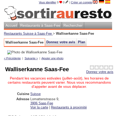
Vous identifier
0
0
|
Créer un compte
Accueil
Restaurants à Saas-Fee
Rechercher
Restaurants Suisse à Saas-Fee
>
Walliserkanne Saas-Fee
Donnez votre avis
Plan
Walliserkanne Saas-Fee
< Précédente
|
Suivante >
|
Ajouter une photo
Walliserkanne Saas-Fee
Donnez votre avis
Pendant les vacances estivales (juillet–août), les horaires de
certains restaurants peuvent varier. Nous vous recommandons
d'appeler avant de vous déplacer.
Cuisine
Suisse
Adresse
Lomattenstrasse 9
,
3906
Saas-Fee
Voir la carte
|
Restaurants à proximité