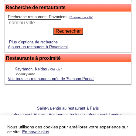
Recherche de restaurants
Recherche restaurants Rovaniemi
(Changer de ville)
Plus d'options de recherche
Ajouter un restaurant à Rovaniemi
Restaurants à proximité
Käyrämön, Keidas
(
Chinois
)
Sodankyläntie
Voir tous les restaurants près de 'Sichuan Panda'
Saint-valentin au restaurant à Paris
Restaurant Reims
-
Restaurant Toulouse
-
Restaurant Londres
© 2001 - 2026 SortirAuResto.com - Reproduction totale ou partielle
interdite
Nous utilisons des cookies pour améliorer votre expérience sur
ce site.
En savoir plus
Ajouter votre restaurant
-
Promotion de votre restaurant
-
FAQ
-
FAQ