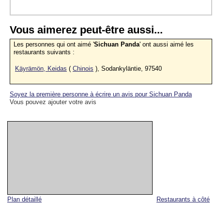
Vous aimerez peut-être aussi...
Les personnes qui ont aimé '
Sichuan Panda
' ont aussi aimé les
restaurants suivants :
Käyrämön, Keidas
(
Chinois
), Sodankyläntie, 97540
Soyez la première personne à écrire un avis pour Sichuan Panda
Vous pouvez ajouter votre avis
Plan détaillé
Restaurants à côté