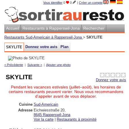
Vous identifier
0
0
|
Créer un compte
Accueil
Restaurants à Rapperswil-Jona
Rechercher
Restaurants Sud-Americain à Rapperswil-Jona
>
SKYLITE
Donnez votre avis
Plan
SKYLITE
< Précédente
|
Suivante >
|
Ajouter une photo
SKYLITE
Donnez votre avis
Pendant les vacances estivales (juillet–août), les horaires de
certains restaurants peuvent varier. Nous vous recommandons
d'appeler avant de vous déplacer.
Cuisine
Sud-Americain
Adresse
Eichwiesstraße 20
,
8645
Rapperswil-Jona
Voir la carte
|
Restaurants à proximité