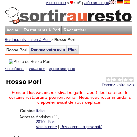
Vous identifier
0
0
|
Créer un compte
Accueil
Restaurants à Pori
Rechercher
Restaurants Italien à Pori
>
Rosso Pori
Donnez votre avis
Plan
Rosso Pori
< Précédente
|
Suivante >
|
Ajouter une photo
Rosso Pori
Donnez votre avis
Pendant les vacances estivales (juillet–août), les horaires de
certains restaurants peuvent varier. Nous vous recommandons
d'appeler avant de vous déplacer.
Cuisine
Italien
Adresse
Antinkatu 11
,
28100
Pori
Voir la carte
|
Restaurants à proximité