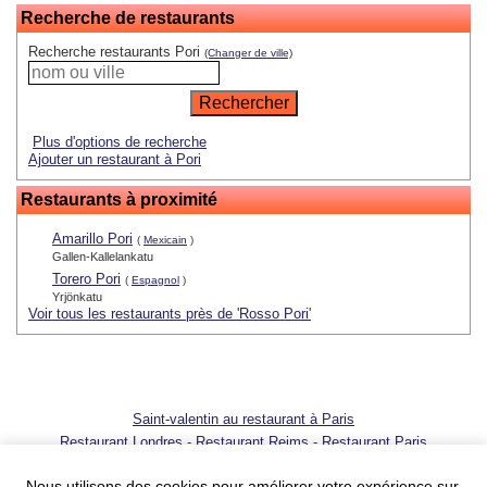
Recherche de restaurants
Recherche restaurants Pori
(Changer de ville)
Plus d'options de recherche
Ajouter un restaurant à Pori
Restaurants à proximité
Amarillo Pori
(
Mexicain
)
Gallen-Kallelankatu
Torero Pori
(
Espagnol
)
Yrjönkatu
Voir tous les restaurants près de 'Rosso Pori'
Saint-valentin au restaurant à Paris
Restaurant Londres
-
Restaurant Reims
-
Restaurant Paris
© 2001 - 2026 SortirAuResto.com - Reproduction totale ou partielle
interdite
Nous utilisons des cookies pour améliorer votre expérience sur