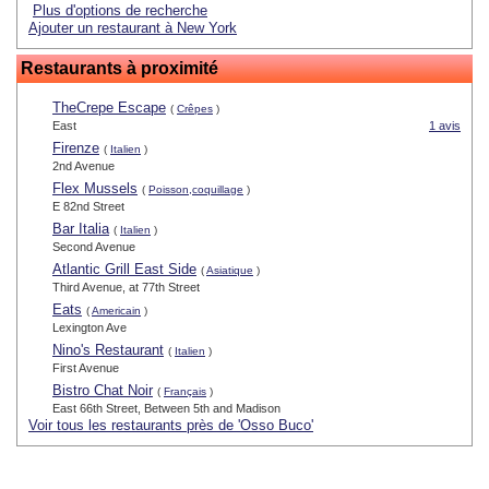
Plus d'options de recherche
Ajouter un restaurant à New York
Restaurants à proximité
TheCrepe Escape
(
Crêpes
)
East
1 avis
Firenze
(
Italien
)
2nd Avenue
Flex Mussels
(
Poisson,coquillage
)
E 82nd Street
Bar Italia
(
Italien
)
Second Avenue
Atlantic Grill East Side
(
Asiatique
)
Third Avenue, at 77th Street
Eats
(
Americain
)
Lexington Ave
Nino's Restaurant
(
Italien
)
First Avenue
Bistro Chat Noir
(
Français
)
East 66th Street, Between 5th and Madison
Voir tous les restaurants près de 'Osso Buco'