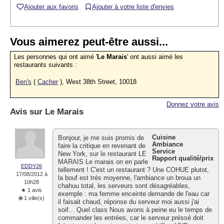
Ajouter aux favoris
Ajouter à votre liste d'envies
Vous aimerez peut-être aussi...
Les personnes qui ont aimé '
Le Marais
' ont aussi aimé les
restaurants suivants :
Ben's
(
Cacher
), West 38th Street, 10018
Donnez votre avis
Avis sur
Le Marais
Cuisine
Bonjour, je me suis promis de
Ambiance
faire la critique en revenant de
Service
New York, sur le restaurant LE
Rapport qualité/prix
MARAIS Le marais on en parle
EDDY26
tellement ! C'est un restaurant ? Une COHUE plutot,
17/08/2012 à
la bouf est trés moyenne, l'ambiance un broua un
10h28
chahuu total, les serveurs sont désagréables,
★ 1 avis
exemple : ma femme enceinte demande de l'eau car
🌐 1 ville(s)
il faisait chaud, réponse du serveur moi aussi j'ai
soif... Quel class Nous avons à peine eu le temps de
commander les entrées, car le serveur préssé doit