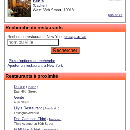
Ben's
(
Cacher
)
West 38th Street, 10018
plus >> >>
Recherche de restaurants
Recherche restaurants New York
(Changer de ville)
Plus d'options de recherche
Ajouter un restaurant à New York
Restaurants à proximité
Darbar
(
Indien
)
East 46th Street
Gente
45th Street
Lily's Restaurant
(
Americain
)
Lexington Avenue
Dos Caminos Third
(
Mexicain
)
Third Avenue, at 50th Street
G 50 Bar & Grill
(
Americain
)