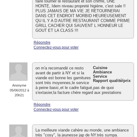
faire tourner le restaurant et son chiffre, UNE
HONTE, Idem niveau propreté higiène, c'est sale !!
PLUS JAMAIS DE MA VIE JE RETOURNERAI
DANS CET ENDROIT MORBID HEUREUSEMENT
QU IL Y A D AUTRE RESTAURANT COMME PRIME
GRILL CACHER QUI SAUVENT L HONNEUR LE
GOUT ET LA CLASS !!!
Répondre
Connectez-vous pour voter
Cuisine
on m'a recomandé ce resto
Ambiance
avant de partir à NY et si la
Service
viande est bonne les garnitures
Rapport qualité/prix
sont trés moyennes,le service
Anonyme
à peine basic,et le cadre fatigué,pas de quoi
05/06/2012 à
s'extasier,la facture chére regard aux prestations
20h21
Répondre
Connectez-vous pour voter
La meilleure viande cahère au monde, une ambiance
très "cosy", la jeunesse jap de NY.très sympa.