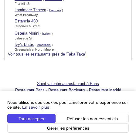
Franklin St.
Landmarc Tribeca
(
Français
)
West Broadway
Estancia 460
Greenwich Street
Osteria Morini
(
Italien
)
Lafayette St
Ivy's Bistro
(
Americain
)
Greenwich at North Moore
Voir tous les restaurants près de 'Taka Taka'
Saint-valentin au restaurant à Paris
Restaurant Paris
-
Restaurant Bordeaux
-
Restaurant Madrid
© 2001 - 2026 SortirAuResto.com - Reproduction totale ou partielle
interdite
Nous utilisons des cookies pour améliorer votre expérience sur
ce site.
En savoir plus
Ajouter votre restaurant
-
Promotion de votre restaurant
-
FAQ
-
FAQ
pour propriétaires de restaurant
-
Blog
-
Nous contacter
Tout accepter
Refuser les non-essentiels
Conditions du service
-
Conditions du service pour les professionnels
-
Politique sur
la vie privée
-
Votre publicité sur SortirAuResto.com
-
SortirAuResto recrute
Gérer les préférences
Nos partenaires :
Les restos – guide de restaurants