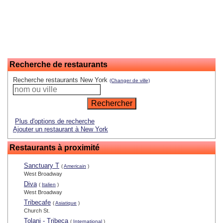
Recherche de restaurants
Recherche restaurants New York
(Changer de ville)
Plus d'options de recherche
Ajouter un restaurant à New York
Restaurants à proximité
Sanctuary T
(
Americain
)
West Broadway
Diva
(
Italien
)
West Broadway
Tribecafe
(
Asiatique
)
Church St.
Tolani - Tribeca
(
International
)