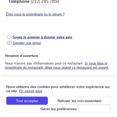
Téléphone
(212) 245-7850
Êtes-vous le propriétaire ou le gérant ?
Soyez le premier à donner votre avis
Signaler une erreur
Horaires d'ouverture
Nous n'avons pas d'informations pour ce restaurant.
Si vous êtes le
propriétaire du restaurant, dites-nous quand ce restaurant est ouvert.
Ajouter aux favoris
Ajouter à votre liste d'envies
Nous utilisons des cookies pour améliorer votre expérience sur
ce site.
En savoir plus
Tout accepter
Refuser les non-essentiels
Vous aimerez peut-être aussi...
Gérer les préférences
Les personnes qui ont aimé '
Stage Deli
' ont aussi aimé les
restaurants suivants :