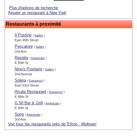
Plus d'options de recherche
Ajouter un restaurant à New York
Restaurants à proximité
Il Postino
(
Italien
)
East 49th Street
Pescatore
(
Italien
)
2nd Ave.
Respite
(
Americain
)
E 50th St
Nino's Positano
(
Italien
)
2nd Avenue
Solera
(
Espagnol
)
East 53rd Street
Alcala Restaurant
(
Espagnol
)
E 46th St
G 50 Bar & Grill
(
Americain
)
E 50th St
Sprig
(
Americain
)
3rd Ave
Voir tous les restaurants près de 'Ethos - Midtown'