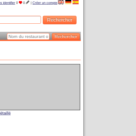
s identifier
0
0
|
Créer un compte
étaillé