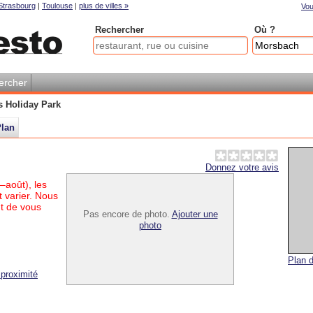
Strasbourg
|
Toulouse
|
plus de villes »
Vou
Rechercher
Où ?
ercher
s Holiday Park
lan
Donnez votre avis
–août), les
 varier. Nous
t de vous
Pas encore de photo.
Ajouter une
photo
Plan d
proximité