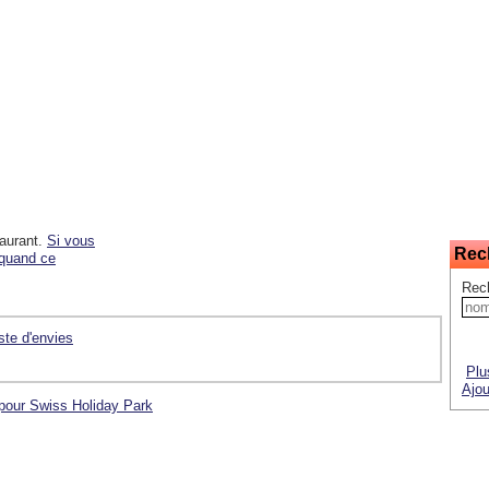
taurant.
Si vous
Rec
 quand ce
Rec
iste d'envies
Plu
Ajou
 pour Swiss Holiday Park