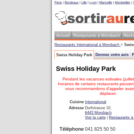
Paris
|
Bordeaux
|
Lille
|
Lyon
|
Marseille
|
Montpellier
|
Accueil
Restaurants à Morsbach
Rech
Restaurants International à Morsbach
>
Swis
Donnez votre avis
P
Swiss Holiday Park
Swiss Holiday Park
Pendant les vacances estivales (juillet
horaires de certains restaurants peuvent
vous recommandons d'appeler avan
déplacer.
Cuisine
International
Adresse
Dorfstrasse 10
,
6443
Morsbach
Voir la carte
|
Restaurants à 
Téléphone
041 825 50 50