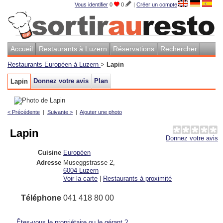
Vous identifier
0
0
|
Créer un compte
Accueil
Restaurants à Luzern
Réservations
Rechercher
Restaurants Européen à Luzern
>
Lapin
Donnez votre avis
Plan
Lapin
< Précédente
|
Suivante >
|
Ajouter une photo
Lapin
Donnez votre avis
Cuisine
Européen
Adresse
Museggstrasse 2
,
6004
Luzern
Voir la carte
|
Restaurants à proximité
Téléphone
041 418 80 00
Êtes-vous le propriétaire ou le gérant ?