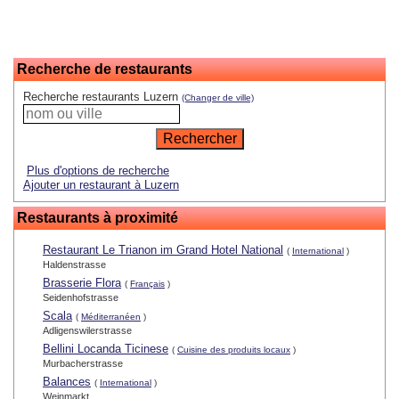
Recherche de restaurants
Recherche restaurants Luzern
(Changer de ville)
Plus d'options de recherche
Ajouter un restaurant à Luzern
Restaurants à proximité
Restaurant Le Trianon im Grand Hotel National
(
International
)
Haldenstrasse
Brasserie Flora
(
Français
)
Seidenhofstrasse
Scala
(
Méditerranéen
)
Adligenswilerstrasse
Bellini Locanda Ticinese
(
Cuisine des produits locaux
)
Murbacherstrasse
Balances
(
International
)
Weinmarkt