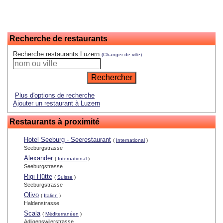
Recherche de restaurants
Recherche restaurants Luzern
(Changer de ville)
Plus d'options de recherche
Ajouter un restaurant à Luzern
Restaurants à proximité
Hotel Seeburg - Seerestaurant
(
International
)
Seeburgstrasse
Alexander
(
International
)
Seeburgstrasse
Rigi Hütte
(
Suisse
)
Seeburgstrasse
Olivo
(
Italien
)
Haldenstrasse
Scala
(
Méditerranéen
)
Adligenswilerstrasse