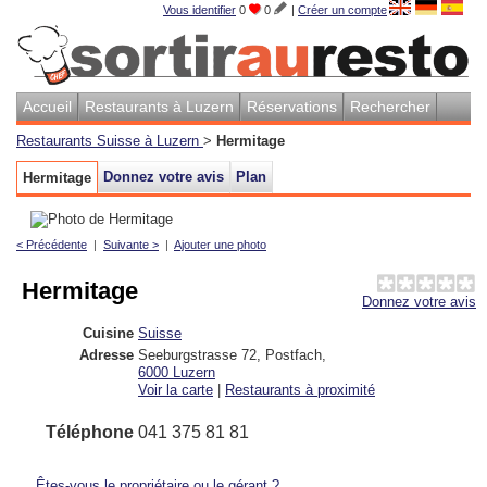
Vous identifier
0
0
|
Créer un compte
Accueil
Restaurants à Luzern
Réservations
Rechercher
Restaurants Suisse à Luzern
>
Hermitage
Donnez votre avis
Plan
Hermitage
< Précédente
|
Suivante >
|
Ajouter une photo
Hermitage
Donnez votre avis
Cuisine
Suisse
Adresse
Seeburgstrasse 72, Postfach
,
6000
Luzern
Voir la carte
|
Restaurants à proximité
Téléphone
041 375 81 81
Êtes-vous le propriétaire ou le gérant ?