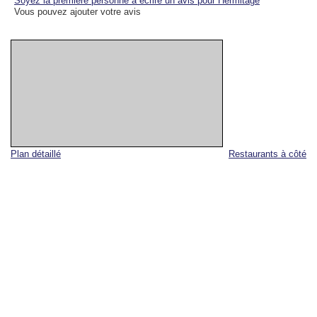
Soyez la première personne à écrire un avis pour Hermitage
Vous pouvez ajouter votre avis
Plan détaillé
Restaurants à côté