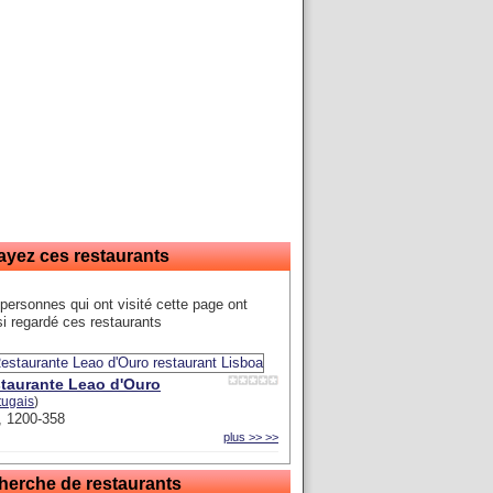
ayez ces restaurants
personnes qui ont visité cette page ont
i regardé ces restaurants
taurante Leao d'Ouro
tugais
)
, 1200-358
plus >> >>
herche de restaurants