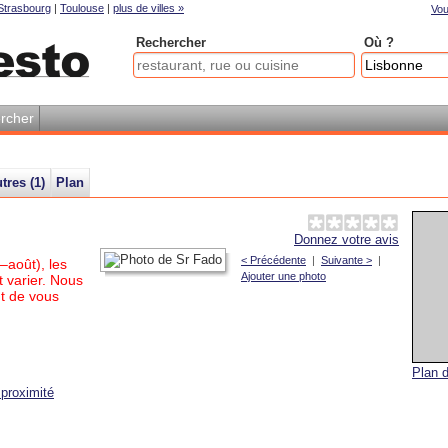
Strasbourg
|
Toulouse
|
plus de villes »
Vou
Rechercher
Où ?
rcher
tres (
1
)
Plan
Donnez votre avis
< Précédente
|
Suivante >
|
–août), les
Ajouter une photo
 varier. Nous
t de vous
Plan d
proximité