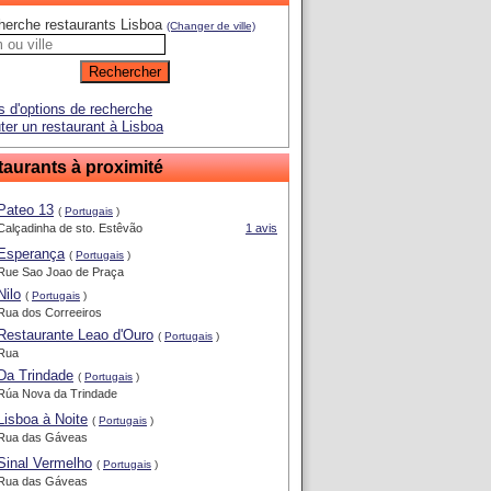
herche restaurants Lisboa
(Changer de ville)
s d'options de recherche
ter un restaurant à Lisboa
aurants à proximité
Pateo 13
(
Portugais
)
Calçadinha de sto. Estêvão
1 avis
Esperança
(
Portugais
)
Rue Sao Joao de Praça
Nilo
(
Portugais
)
Rua dos Correeiros
Restaurante Leao d'Ouro
(
Portugais
)
Rua
Da Trindade
(
Portugais
)
Rúa Nova da Trindade
Lisboa à Noite
(
Portugais
)
Rua das Gáveas
Sinal Vermelho
(
Portugais
)
Rua das Gáveas