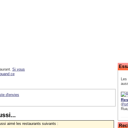
Ess
taurant.
Si vous
 quand ce
Les 
auss
iste d'envies
Res
(
Por
Rua
ssi...
aussi aimé les restaurants suivants :
Rec