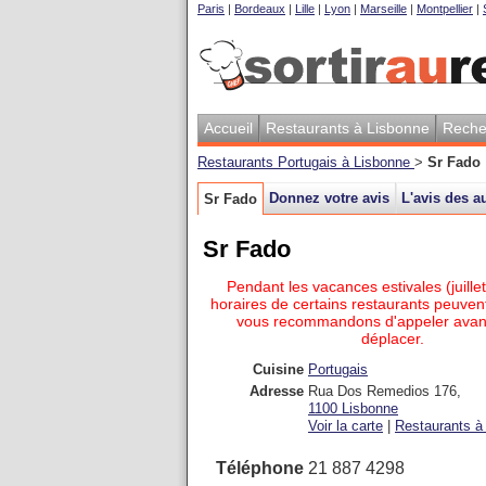
Paris
|
Bordeaux
|
Lille
|
Lyon
|
Marseille
|
Montpellier
|
Accueil
Restaurants à Lisbonne
Reche
Restaurants Portugais à Lisbonne
>
Sr Fado
Donnez votre avis
L'avis des au
Sr Fado
Sr Fado
Pendant les vacances estivales (juillet
horaires de certains restaurants peuvent
vous recommandons d'appeler avan
déplacer.
Cuisine
Portugais
Adresse
Rua Dos Remedios 176
,
1100
Lisbonne
Voir la carte
|
Restaurants à 
Téléphone
21 887 4298