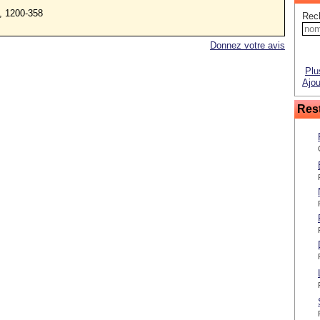
, 1200-358
Rec
Donnez votre avis
Plu
Ajou
Rest