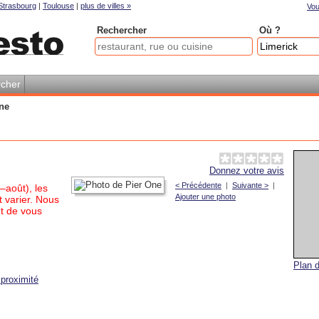
Strasbourg
|
Toulouse
|
plus de villes »
Vou
Rechercher
Où ?
cher
ne
Donnez votre avis
< Précédente
|
Suivante >
|
–août), les
Ajouter une photo
 varier. Nous
t de vous
Plan d
proximité