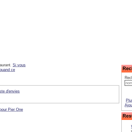
taurant.
Si vous
Rec
 quand ce
Rec
iste d'envies
Plu
Ajou
 pour Pier One
Rest