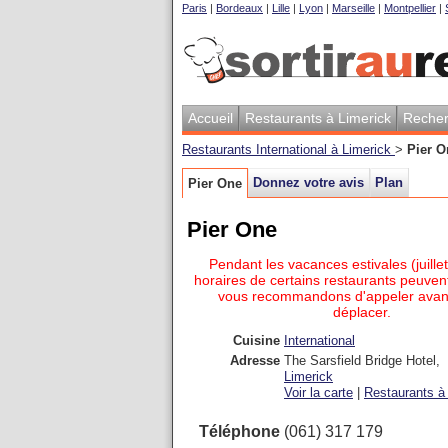
Paris
|
Bordeaux
|
Lille
|
Lyon
|
Marseille
|
Montpellier
|
Accueil
Restaurants à Limerick
Recher
Restaurants International à Limerick
>
Pier O
Donnez votre avis
Plan
Pier One
Pier One
Pendant les vacances estivales (juillet
horaires de certains restaurants peuvent
vous recommandons d'appeler avan
déplacer.
Cuisine
International
Adresse
The Sarsfield Bridge Hotel
,
Limerick
Voir la carte
|
Restaurants à 
Téléphone
(061) 317 179