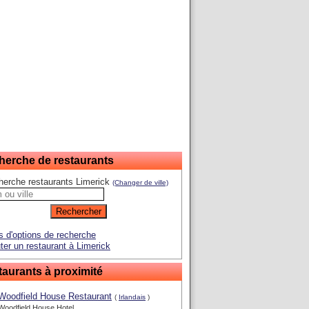
herche de restaurants
herche restaurants Limerick
(Changer de ville)
s d'options de recherche
ter un restaurant à Limerick
aurants à proximité
Woodfield House Restaurant
(
Irlandais
)
Woodfield House Hotel