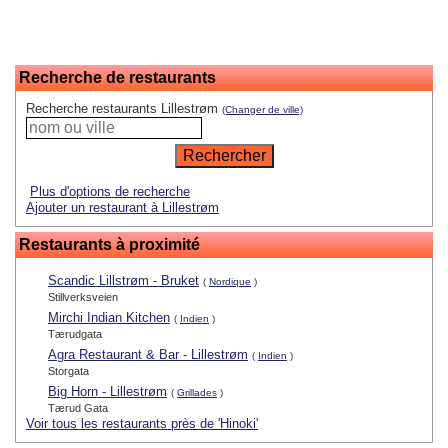
Recherche de restaurants
Recherche restaurants Lillestrøm
(Changer de ville)
Plus d'options de recherche
Ajouter un restaurant à Lillestrøm
Restaurants à proximité
Scandic Lillstrøm - Bruket
(
Nordique
)
Stillverksveien
Mirchi Indian Kitchen
(
Indien
)
Tærudgata
Agra Restaurant & Bar - Lillestrøm
(
Indien
)
Storgata
Big Horn - Lillestrøm
(
Grillades
)
Tærud Gata
Voir tous les restaurants près de 'Hinoki'