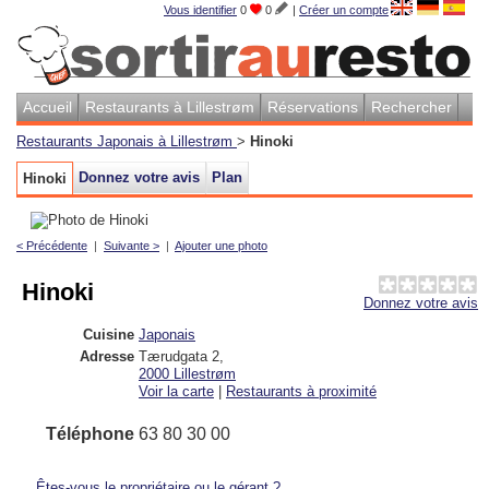
Vous identifier
0
0
|
Créer un compte
Accueil
Restaurants à Lillestrøm
Réservations
Rechercher
Restaurants Japonais à Lillestrøm
>
Hinoki
Donnez votre avis
Plan
Hinoki
< Précédente
|
Suivante >
|
Ajouter une photo
Hinoki
Donnez votre avis
Cuisine
Japonais
Adresse
Tærudgata 2
,
2000
Lillestrøm
Voir la carte
|
Restaurants à proximité
Téléphone
63 80 30 00
Êtes-vous le propriétaire ou le gérant ?