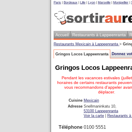
Paris
|
Bordeaux
|
Lille
|
Lyon
|
Marseille
|
Montpellier
|
Accueil
Restaurants à Lappeenranta
R
Restaurants Mexicain à Lappeenranta
>
Grin
Donnez vot
Gringos Locos Lappeenranta
Gringos Locos Lappeenr
Pendant les vacances estivales (juillet
horaires de certains restaurants peuvent
vous recommandons d'appeler avan
déplacer.
Cuisine
Mexicain
Adresse
Snellmaninkatu 10
,
53100
Lappeenranta
Voir la carte
|
Restaurants à 
Téléphone
0100 5551