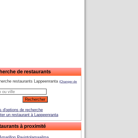
herche de restaurants
herche restaurants Lappeenranta
(Changer de
s d'options de recherche
ter un restaurant à Lappeenranta
aurants à proximité
Amarillon Ravintolamaailma