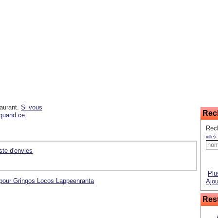
taurant.
Si vous
Rec
 quand ce
Rec
ville)
iste d'envies
Plu
 pour Gringos Locos Lappeenranta
Ajou
Rest