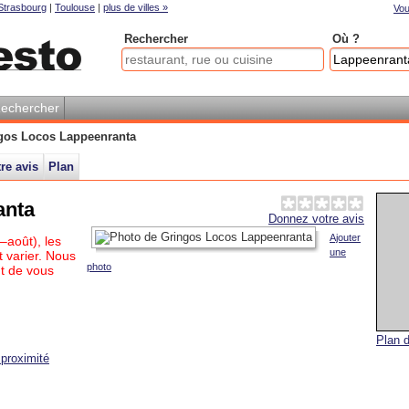
Strasbourg
|
Toulouse
|
plus de villes »
Vou
Rechercher
Où ?
echercher
gos Locos Lappeenranta
re avis
Plan
anta
Donnez votre avis
Ajouter
–août), les
une
 varier. Nous
photo
t de vous
Plan d
proximité