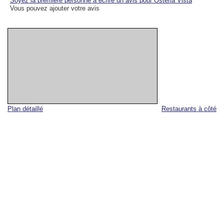
Soyez la première personne à écrire un avis pour Osteria Vista
Vous pouvez ajouter votre avis
Plan détaillé
Restaurants à côté