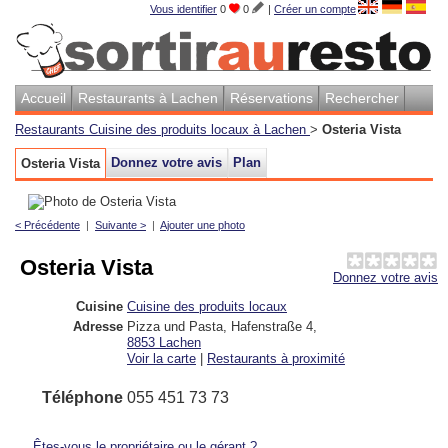
Vous identifier
0
0
|
Créer un compte
Accueil
Restaurants à Lachen
Réservations
Rechercher
Restaurants Cuisine des produits locaux à Lachen
>
Osteria Vista
Donnez votre avis
Plan
Osteria Vista
< Précédente
|
Suivante >
|
Ajouter une photo
Osteria Vista
Donnez votre avis
Cuisine
Cuisine des produits locaux
Adresse
Pizza und Pasta, Hafenstraße 4
,
8853
Lachen
Voir la carte
|
Restaurants à proximité
Téléphone
055 451 73 73
Êtes-vous le propriétaire ou le gérant ?