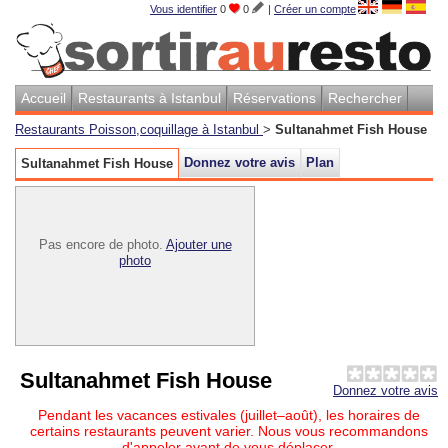
Vous identifier
0
0
|
Créer un compte
Accueil
Restaurants à Istanbul
Réservations
Rechercher
Restaurants Poisson,coquillage à Istanbul
>
Sultanahmet Fish House
Donnez votre avis
Plan
Sultanahmet Fish House
Pas encore de photo.
Ajouter une
photo
Sultanahmet Fish House
Donnez votre avis
Pendant les vacances estivales (juillet–août), les horaires de
certains restaurants peuvent varier. Nous vous recommandons
d'appeler avant de vous déplacer.