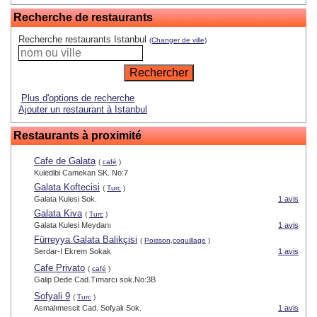
Recherche de restaurants
Recherche restaurants Istanbul
(Changer de ville)
Plus d'options de recherche
Ajouter un restaurant à Istanbul
Restaurants à proximité
Cafe de Galata
(
café
)
Kuledibi Camekan SK. No:7
Galata Koftecisi
(
Turc
)
Galata Kulesi Sok.
1 avis
Galata Kiva
(
Turc
)
Galata Kulesi Meydanı
1 avis
Fürreyya Galata Balikçisi
(
Poisson,coquillage
)
Serdar-I Ekrem Sokak
1 avis
Cafe Privato
(
café
)
Galip Dede Cad.Tımarcı sok.No:3B
Sofyali 9
(
Turc
)
Asmalımescit Cad. Sofyalı Sok.
1 avis