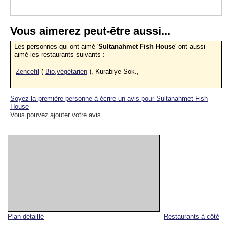
Vous aimerez peut-être aussi...
Les personnes qui ont aimé '
Sultanahmet Fish House
' ont aussi
aimé les restaurants suivants :
Zencefil
(
Bio,végétarien
), Kurabiye Sok.,
Soyez la première personne à écrire un avis pour Sultanahmet Fish
House
Vous pouvez ajouter votre avis
Plan détaillé
Restaurants à côté