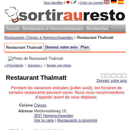
Vous identifier
0
0
|
Créer un compte
Accueil
Restaurants à Herrenschwanden
Rechercher
Restaurants Chinois à Herrenschwanden
>
Restaurant Thalmatt
Donnez votre avis
Plan
Restaurant Thalmatt
< Précédente
|
Suivante >
|
Ajouter une photo
Restaurant Thalmatt
Donnez votre avis
Pendant les vacances estivales (juillet–août), les horaires de
certains restaurants peuvent varier. Nous vous recommandons
d'appeler avant de vous déplacer.
Cuisine
Chinois
Adresse
Mettlenwaldweg 19
,
3037
Herrenschwanden
Voir la carte
|
Restaurants à proximité