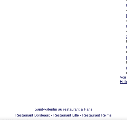
Voir
Helk
Saint-valentin au restaurant à Paris
Restaurant Bordeaux
-
Restaurant Lille
-
Restaurant Reims
© 2001 - 2026 SortirAuResto.com - Reproduction totale ou partielle interdite