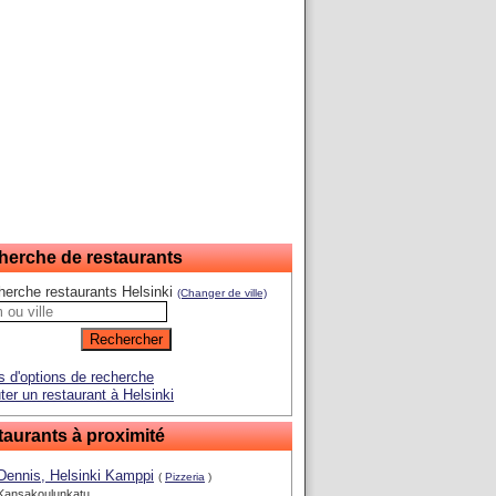
herche de restaurants
erche restaurants Helsinki
(Changer de ville)
s d'options de recherche
ter un restaurant à Helsinki
aurants à proximité
Dennis, Helsinki Kamppi
(
Pizzeria
)
Kansakoulunkatu