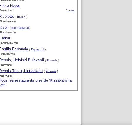
Pikku-Nepal
Annankatu
1 avis
Rivoletto
(
Italien
)
Albertinkatu
Rivoli
(
International
)
Albertinkatu
Satkar
Fredrikinkatu
Parrilla Espanola
(
Espagnol
)
Eerikinkatu
Dennis, Helsinki Bulevardi
(
Pizzeria
)
Bulevardi
Dennis Turku, Linnankatu
(
Pizzeria
)
Bulevardi
 tous les restaurants près de 'Kissakahvila
atti'