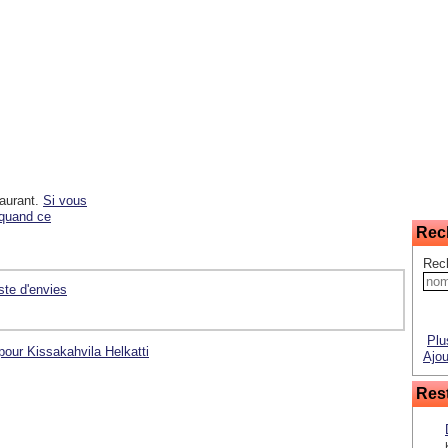
taurant.
Si vous
 quand ce
Rec
Rech
iste d'envies
Plu
pour Kissakahvila Helkatti
Ajou
Rest