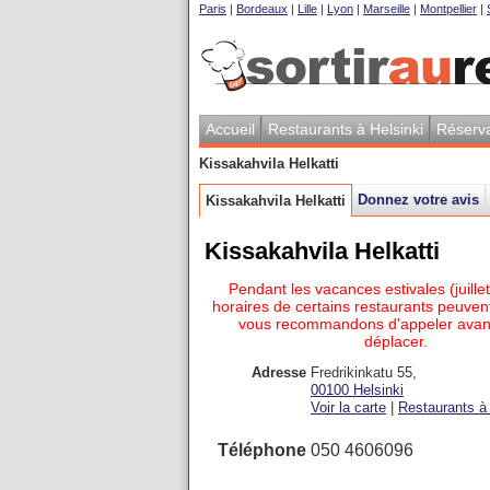
Paris
|
Bordeaux
|
Lille
|
Lyon
|
Marseille
|
Montpellier
|
Accueil
Restaurants à Helsinki
Réserva
Kissakahvila Helkatti
Donnez votre avis
Kissakahvila Helkatti
Kissakahvila Helkatti
Pendant les vacances estivales (juillet
horaires de certains restaurants peuvent
vous recommandons d'appeler avan
déplacer.
Adresse
Fredrikinkatu 55
,
00100
Helsinki
Voir la carte
|
Restaurants à 
Téléphone
050 4606096