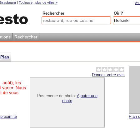
Strasbourg
|
Toulouse
|
plus de villes »
Vou
Rechercher
Où ?
tions
Rechercher
Plan
Donnez votre avis
–août), les
 varier. Nous
t de vous
Pas encore de photo.
Ajouter une
photo
proximité
Plan d