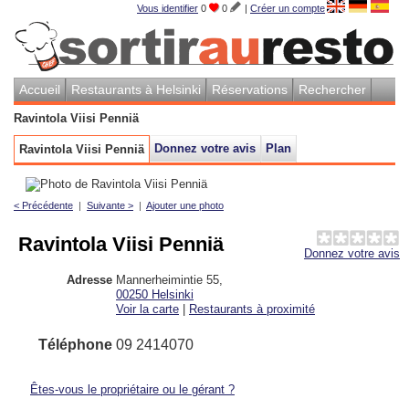
Vous identifier
0
0
|
Créer un compte
Accueil
Restaurants à Helsinki
Réservations
Rechercher
Ravintola Viisi Penniä
Donnez votre avis
Plan
Ravintola Viisi Penniä
< Précédente
|
Suivante >
|
Ajouter une photo
Ravintola Viisi Penniä
Donnez votre avis
Adresse
Mannerheimintie 55
,
00250
Helsinki
Voir la carte
|
Restaurants à proximité
Téléphone
09 2414070
Êtes-vous le propriétaire ou le gérant ?