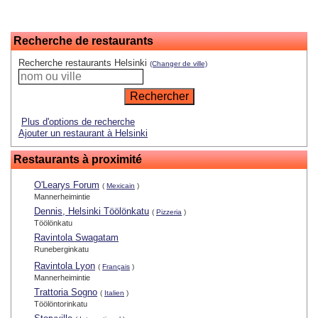
Recherche de restaurants
Recherche restaurants Helsinki
(Changer de ville)
Plus d'options de recherche
Ajouter un restaurant à Helsinki
Restaurants à proximité
O'Learys Forum
(
Mexicain
)
Mannerheimintie
Dennis, Helsinki Töölönkatu
(
Pizzeria
)
Töölönkatu
Ravintola Swagatam
Runeberginkatu
Ravintola Lyon
(
Français
)
Mannerheimintie
Trattoria Sogno
(
Italien
)
Töölöntorinkatu