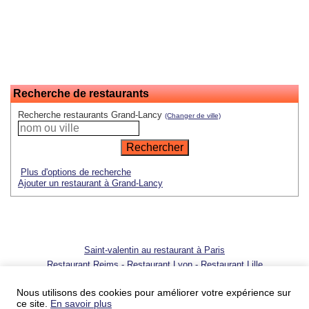
Recherche de restaurants
Recherche restaurants Grand-Lancy
(Changer de ville)
Plus d'options de recherche
Ajouter un restaurant à Grand-Lancy
Saint-valentin au restaurant à Paris
Restaurant Reims
-
Restaurant Lyon
-
Restaurant Lille
© 2001 - 2026 SortirAuResto.com - Reproduction totale ou partielle
interdite
Nous utilisons des cookies pour améliorer votre expérience sur
ce site.
En savoir plus
Ajouter votre restaurant
-
Promotion de votre restaurant
-
FAQ
-
FAQ