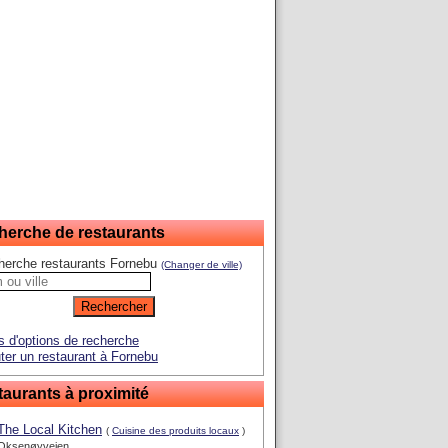
herche de restaurants
herche restaurants Fornebu
(Changer de ville)
s d'options de recherche
ter un restaurant à Fornebu
aurants à proximité
The Local Kitchen
(
Cuisine des produits locaux
)
Oksenøyveien