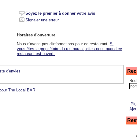
Soyez le premier à donner votre avis
Signaler une erreur
Horaires d'ouverture
Nous n'avons pas d'informations pour ce restaurant.
Si
vous êtes le propriétaire du restaurant, dites-nous quand ce
restaurant est ouvert.
Rec
iste d'envies
Rec
 pour The Local BAR
Plu
Ajou
Rest