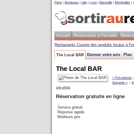
Paris
|
Bordeaux
|
Lille
|
Lyon
|
Marseille
|
Montpellier
|
Accueil
Restaurants à Fornebu
Réserv
Restaurants Cuisine des produits locaux à F
Donnez votre avis
Plan
The Local BAR
The Local BAR
< Précédente
Suivante >
|
A
une photo
Réservation gratuite en ligne
Service gratuit
Réponse rapide
Meilleurs prix