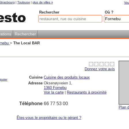
Strasbourg
|
Toulouse
|
plus de villes »
Vou
Rechercher
Où ?
ations
Rechercher
ornebu
>
The Local BAR
Donnez votre avis
|
Cuisine
Cuisine des produits locaux
jouter
Adresse
Oksenøyveien 1
,
1360
Fornebu
Voir la carte
|
Restaurants à proximité
Téléphone
66 77 53 00
Plan d
Êtes-vous le propriétaire ou le gérant ?