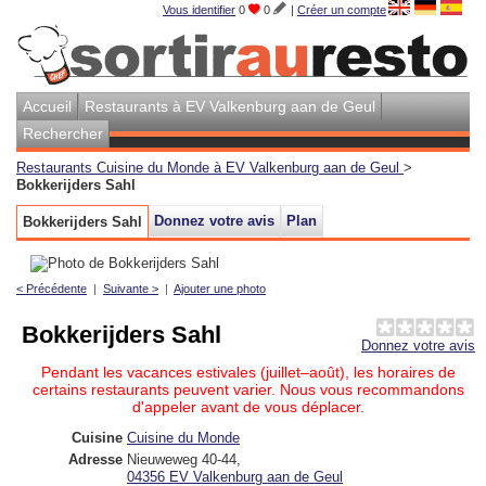
Vous identifier
0
0
|
Créer un compte
Accueil
Restaurants à EV Valkenburg aan de Geul
Rechercher
Restaurants Cuisine du Monde à EV Valkenburg aan de Geul
>
Bokkerijders Sahl
Donnez votre avis
Plan
Bokkerijders Sahl
< Précédente
|
Suivante >
|
Ajouter une photo
Bokkerijders Sahl
Donnez votre avis
Pendant les vacances estivales (juillet–août), les horaires de
certains restaurants peuvent varier. Nous vous recommandons
d'appeler avant de vous déplacer.
Cuisine
Cuisine du Monde
Adresse
Nieuweweg 40-44
,
04356
EV Valkenburg aan de Geul