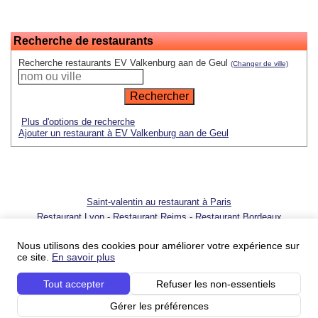
Recherche de restaurants
Recherche restaurants EV Valkenburg aan de Geul
(Changer de ville)
Plus d'options de recherche
Ajouter un restaurant à EV Valkenburg aan de Geul
Saint-valentin au restaurant à Paris
Restaurant Lyon
-
Restaurant Reims
-
Restaurant Bordeaux
© 2001 - 2026 SortirAuResto.com - Reproduction totale ou partielle
interdite
Nous utilisons des cookies pour améliorer votre expérience sur
ce site.
En savoir plus
Ajouter votre restaurant
-
Promotion de votre restaurant
-
FAQ
-
FAQ
pour propriétaires de restaurant
-
Blog
-
Nous contacter
Tout accepter
Refuser les non-essentiels
Conditions du service
-
Conditions du service pour les professionnels
-
Politique sur
la vie privée
-
Votre publicité sur SortirAuResto.com
-
SortirAuResto recrute
Gérer les préférences
Nos partenaires :
Les restos – guide de restaurants