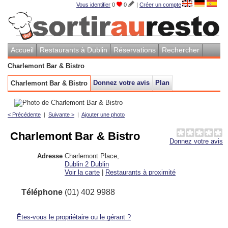
Vous identifier
0
0
|
Créer un compte
Accueil
Restaurants à Dublin
Réservations
Rechercher
Charlemont Bar & Bistro
Donnez votre avis
Plan
Charlemont Bar & Bistro
< Précédente
|
Suivante >
|
Ajouter une photo
Charlemont Bar & Bistro
Donnez votre avis
Adresse
Charlemont Place
,
Dublin 2
Dublin
Voir la carte
|
Restaurants à proximité
Téléphone
(01) 402 9988
Êtes-vous le propriétaire ou le gérant ?