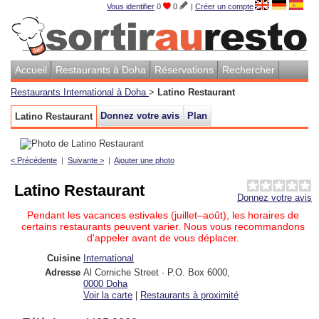
Vous identifier
0
0
|
Créer un compte
Accueil
Restaurants à Doha
Réservations
Rechercher
Restaurants International à Doha
>
Latino Restaurant
Donnez votre avis
Plan
Latino Restaurant
< Précédente
|
Suivante >
|
Ajouter une photo
Latino Restaurant
Donnez votre avis
Pendant les vacances estivales (juillet–août), les horaires de
certains restaurants peuvent varier. Nous vous recommandons
d'appeler avant de vous déplacer.
Cuisine
International
Adresse
Al Corniche Street · P.O. Box 6000
,
0000
Doha
Voir la carte
|
Restaurants à proximité