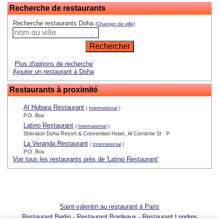
Recherche de restaurants
Recherche restaurants Doha
(Changer de ville)
Plus d'options de recherche
Ajouter un restaurant à Doha
Restaurants à proximité
Al Hubara Restaurant
(
International
)
P.O. Box
Latino Restaurant
(
International
)
Sheraton Doha Resort & Convention Hotel,, Al Corniche St · P
La Veranda Restaurant
(
International
)
P.O. Box
Voir tous les restaurants près de 'Latino Restaurant'
Saint-valentin au restaurant à Paris
Restaurant Berlin
-
Restaurant Bordeaux
-
Restaurant Londres