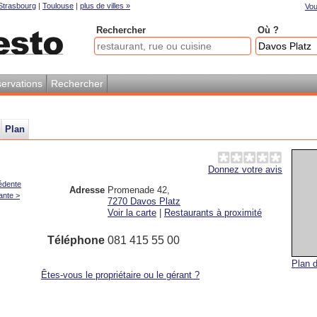
Strasbourg
|
Toulouse
|
plus de villes »
Vou
Rechercher
Où ?
ervations
Rechercher
Plan
Donnez votre avis
édente
Adresse
Promenade 42
,
ante >
7270
Davos Platz
Voir la carte
|
Restaurants à proximité
Téléphone
081 415 55 00
Plan d
Êtes-vous le propriétaire ou le gérant ?