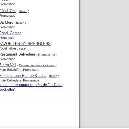
Promenade
Pöstli Grill
(
Italien
)
Promenade
Da Moro
(
Italien
)
Promenade
Pöstli Corner
Promenade
FAVORITES BY SPENGLERS
Tobelmühlestrasse
Restaurant Belvédère
(
International
)
Promenade
Bistro Voil
(
Cuisine des produits locaux
)
Hotel Belvédère, Promenade
Fonduestube Romeo & Julia
(
Italien
)
Hotel Bélvèdere, Promenade
 tous les restaurants près de 'La Cave
uekeller'