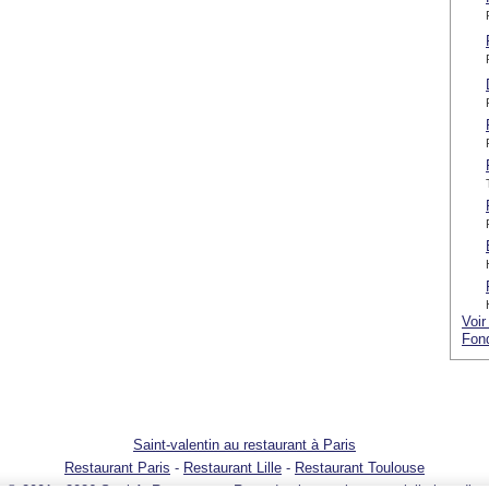
Voir
Fond
Saint-valentin au restaurant à Paris
Restaurant Paris
-
Restaurant Lille
-
Restaurant Toulouse