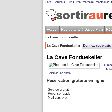
Paris
|
Bordeaux
|
Lille
|
Lyon
|
Marseille
|
Montpellier
|
Accueil
Restaurants à Davos Platz
Rés
La Cave Fonduekeller
Donnez votre avis
La Cave Fonduekeller
La Cave Fonduekeller
< Préc
|
Suiv
|
Ajouter une photo
Réservation gratuite en ligne
Service gratuit
Réponse rapide
Meilleurs prix