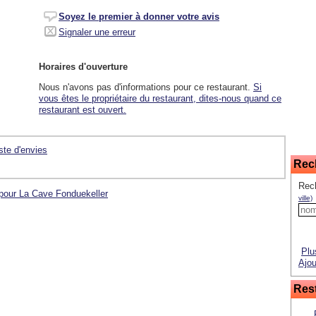
Soyez le premier à donner votre avis
Signaler une erreur
Horaires d'ouverture
Nous n'avons pas d'informations pour ce restaurant.
Si
vous êtes le propriétaire du restaurant, dites-nous quand ce
restaurant est ouvert.
iste d'envies
Rec
Rec
 pour La Cave Fonduekeller
ville)
Plu
Ajou
Rest