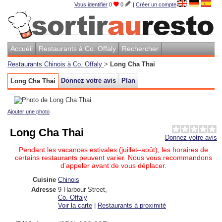
Vous identifier
0
0
|
Créer un compte
Accueil
Restaurants à Co. Offaly
Rechercher
Restaurants Chinois à Co. Offaly
>
Long Cha Thai
Donnez votre avis
Plan
Long Cha Thai
Ajouter une photo
Long Cha Thai
Donnez votre avis
Pendant les vacances estivales (juillet–août), les horaires de
certains restaurants peuvent varier. Nous vous recommandons
d'appeler avant de vous déplacer.
Cuisine
Chinois
Adresse
9 Harbour Street
,
Co. Offaly
Voir la carte
|
Restaurants à proximité