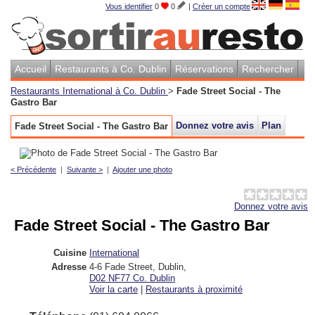
Vous identifier
0
0
|
Créer un compte
Accueil
Restaurants à Co. Dublin
Réservations
Rechercher
Restaurants International à Co. Dublin
>
Fade Street Social - The
Gastro Bar
Donnez votre avis
Plan
Fade Street Social - The Gastro Bar
< Précédente
|
Suivante >
|
Ajouter une photo
Donnez votre avis
Fade Street Social - The Gastro Bar
Cuisine
International
Adresse
4-6 Fade Street, Dublin
,
D02 NF77
Co. Dublin
Voir la carte
|
Restaurants à proximité