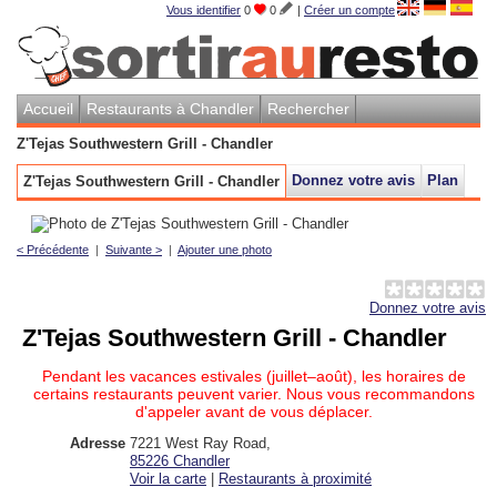
Vous identifier
0
0
|
Créer un compte
Accueil
Restaurants à Chandler
Rechercher
Z'Tejas Southwestern Grill - Chandler
Donnez votre avis
Plan
Z'Tejas Southwestern Grill - Chandler
< Précédente
|
Suivante >
|
Ajouter une photo
Donnez votre avis
Z'Tejas Southwestern Grill - Chandler
Pendant les vacances estivales (juillet–août), les horaires de
certains restaurants peuvent varier. Nous vous recommandons
d'appeler avant de vous déplacer.
Adresse
7221 West Ray Road
,
85226
Chandler
Voir la carte
|
Restaurants à proximité