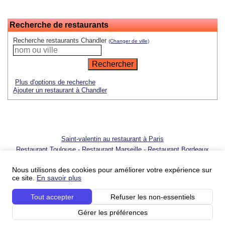
Recherche de restaurants
Recherche restaurants Chandler
(Changer de ville)
Plus d'options de recherche
Ajouter un restaurant à Chandler
Saint-valentin au restaurant à Paris
Restaurant Toulouse
-
Restaurant Marseille
-
Restaurant Bordeaux
© 2001 - 2026 SortirAuResto.com - Reproduction totale ou partielle
interdite
Nous utilisons des cookies pour améliorer votre expérience sur
ce site.
En savoir plus
Ajouter votre restaurant
-
Promotion de votre restaurant
-
FAQ
-
FAQ
pour propriétaires de restaurant
-
Blog
-
Nous contacter
Tout accepter
Refuser les non-essentiels
Conditions du service
-
Conditions du service pour les professionnels
-
Politique sur
la vie privée
-
Votre publicité sur SortirAuResto.com
-
SortirAuResto recrute
Gérer les préférences
Nos partenaires :
Les restos – guide de restaurants