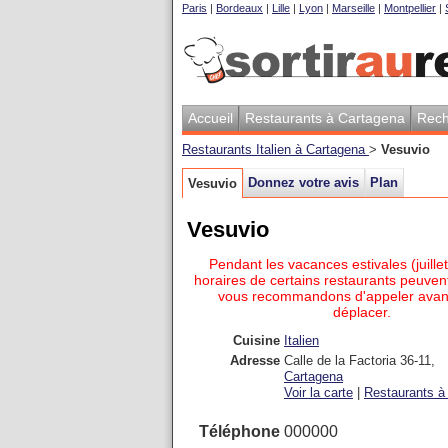
Paris
|
Bordeaux
|
Lille
|
Lyon
|
Marseille
|
Montpellier
|
Accueil
Restaurants à Cartagena
Rech
Restaurants Italien à Cartagena
>
Vesuvio
Donnez votre avis
Plan
Vesuvio
Vesuvio
Pendant les vacances estivales (juillet
horaires de certains restaurants peuvent
vous recommandons d'appeler avan
déplacer.
Cuisine
Italien
Adresse
Calle de la Factoria 36-11
,
Cartagena
Voir la carte
|
Restaurants à 
Téléphone
000000