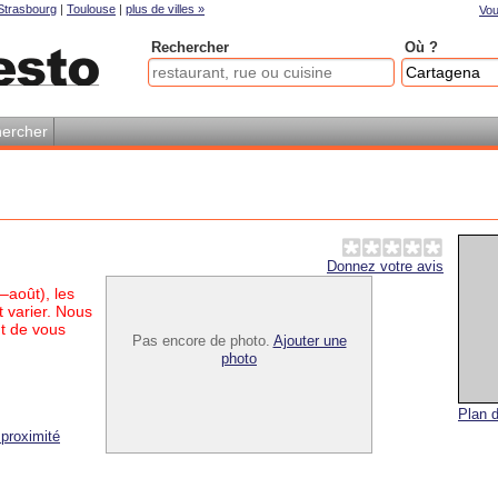
Strasbourg
|
Toulouse
|
plus de villes »
Vou
Rechercher
Où ?
ercher
Donnez votre avis
–août), les
 varier. Nous
t de vous
Pas encore de photo.
Ajouter une
photo
Plan d
proximité