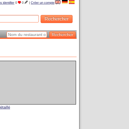
s identifier
0
0
|
Créer un compte
étaillé