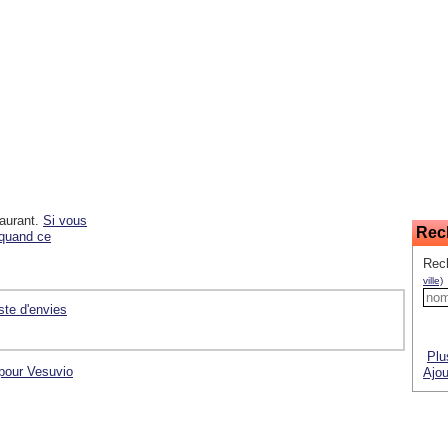
taurant.
Si vous
Rec
 quand ce
Rec
ville)
iste d'envies
Plu
 pour Vesuvio
Ajou