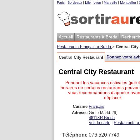
Paris
|
Bordeaux
|
Lille
|
Lyon
|
Marseille
|
Montpellier
|
Accueil
Restaurants à Breda
Recherch
Restaurants Français à Breda
>
Central City
Donnez votre avi
Central City Restaurant
Central City Restaurant
Pendant les vacances estivales (juillet
horaires de certains restaurants peuvent
vous recommandons d'appeler avan
déplacer.
Cuisine
Français
Adresse
Grote Markt 26
,
4811XR
Breda
Voir la carte
|
Restaurants à 
Téléphone
076 520 7749