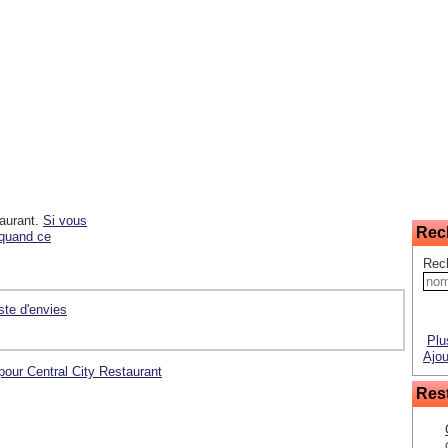
taurant.
Si vous
Rec
 quand ce
Rec
iste d'envies
Plu
Ajou
pour Central City Restaurant
Rest