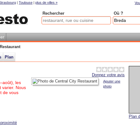
Strasbourg
|
Toulouse
|
plus de villes »
Vou
Rechercher
Où ?
er
 Restaurant
s
Plan
Donnez votre avis
Ajouter une
–août), les
photo
 varier. Nous
t de vous
Plan d
proximité