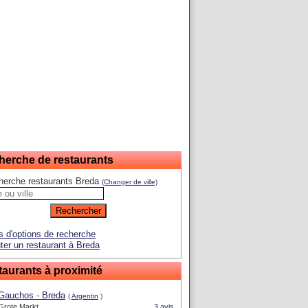
herche de restaurants
herche restaurants Breda
(Changer de ville)
s d'options de recherche
ter un restaurant à Breda
aurants à proximité
Gauchos - Breda
(
Argentin
)
Grote Markt
3 avis