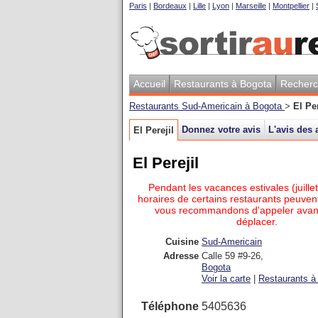
Paris
|
Bordeaux
|
Lille
|
Lyon
|
Marseille
|
Montpellier
|
Accueil
Restaurants à Bogota
Recherc
Restaurants Sud-Americain à Bogota
>
El Per
Donnez votre avis
L'avis des 
El Perejil
El Perejil
Pendant les vacances estivales (juillet
horaires de certains restaurants peuvent
vous recommandons d'appeler avan
déplacer.
Cuisine
Sud-Americain
Adresse
Calle 59 #9-26
,
Bogota
Voir la carte
|
Restaurants à 
Téléphone
5405636