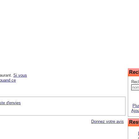
Rec
taurant.
Si vous
 quand ce
Rec
iste d'envies
Plu
Ajou
Donnez votre avis
Rest