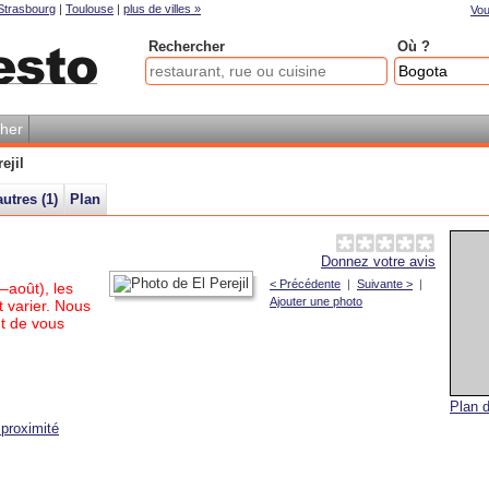
Strasbourg
|
Toulouse
|
plus de villes »
Vou
Rechercher
Où ?
her
ejil
autres (
1
)
Plan
Donnez votre avis
< Précédente
|
Suivante >
|
–août), les
Ajouter une photo
 varier. Nous
t de vous
Plan d
proximité