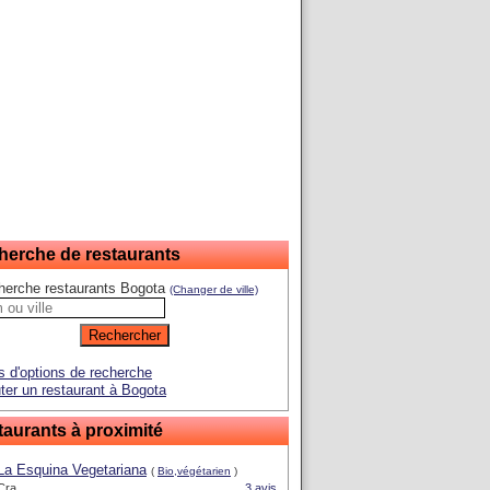
herche de restaurants
herche restaurants Bogota
(Changer de ville)
s d'options de recherche
ter un restaurant à Bogota
aurants à proximité
La Esquina Vegetariana
(
Bio,végétarien
)
Cra.
3 avis