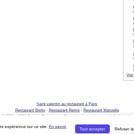
Voir
Saint-valentin au restaurant à Paris
Restaurant Berlin
-
Restaurant Reims
-
Restaurant Marseille
© 2001 - 2026 SortirAuResto.com - Reproduction totale ou partielle interdite
t
-
Promotion de votre restaurant
-
FAQ
-
FAQ pour propriétaires de restaurant
re expérience sur ce site.
En savoir
Tout accepter
Refuser le
s du service pour les professionnels
-
Politique sur la vie privée
-
Votre publicité sur SortirA