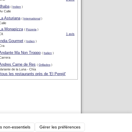
dhaba
(
Indien
)
Av Calle
La Asturiana
(
International
)
Calle
La Monapizza
(
Pizzeria
)
Cll.
1 avis
India Gourmet
(
Indien
)
Cra
Andante Ma Non Troppo
(
Italien
)
Carrera
Andres Carne de Res
(
Grillades
)
Variante de la Luna - Chía
 tous les restaurants près de 'El Perejil'
-
Blog
-
Nous contacter
s non-essentiels
Gérer les préférences
uResto.com
-
SortirAuResto recrute