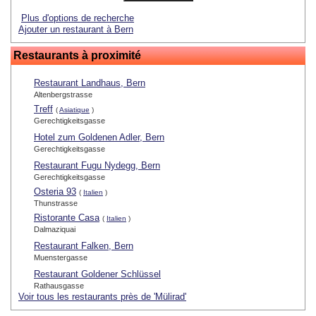
Plus d'options de recherche
Ajouter un restaurant à Bern
Restaurants à proximité
Restaurant Landhaus, Bern
Altenbergstrasse
Treff
(
Asiatique
)
Gerechtigkeitsgasse
Hotel zum Goldenen Adler, Bern
Gerechtigkeitsgasse
Restaurant Fugu Nydegg, Bern
Gerechtigkeitsgasse
Osteria 93
(
Italien
)
Thunstrasse
Ristorante Casa
(
Italien
)
Dalmaziquai
Restaurant Falken, Bern
Muenstergasse
Restaurant Goldener Schlüssel
Rathausgasse
Voir tous les restaurants près de 'Mülirad'