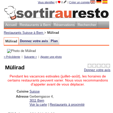
Vous identifier
0
0
|
Créer un compte
Accueil
Restaurants à Bern
Réservations
Rechercher
Restaurants Suisse à Bern
>
Mülirad
Donnez votre avis
Plan
Mülirad
< Précédente
|
Suivante >
|
Ajouter une photo
Mülirad
Donnez votre avis
Pendant les vacances estivales (juillet–août), les horaires de
certains restaurants peuvent varier. Nous vous recommandons
d'appeler avant de vous déplacer.
Cuisine
Suisse
Adresse
Gerberngasse 4
,
3011
Bern
Voir la carte
|
Restaurants à proximité